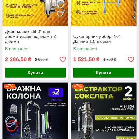
Джин-кошик Elit 3″ для
ароматизації під кламп 2
Сухопарник у зборі №4
дюйми
Дачний 1,5 дюйми
В наявності
В наявності
2 286,50
1 521,50
₴
₴
2 690 ₴
1 790 ₴
Купити
Купити
–7%
–7%