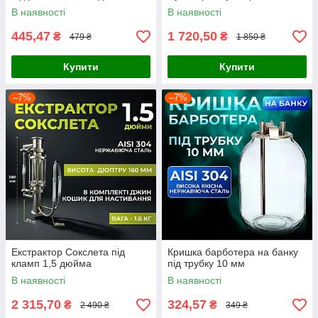
В наявності
В наявності
445,47
1 720,50
₴
₴
479 ₴
1 850 ₴
Купити
Купити
–7%
–7%
Екстрактор Сокслета під
Кришка барботера на банку
кламп 1,5 дюйма
під трубку 10 мм
В наявності
В наявності
2 315,70
324,57
₴
₴
2 490 ₴
349 ₴