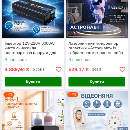
Інвертор 12V-220V 3000W,
Лазерний нічник-проектор
чиста синусоида,
галактики «Астронавт» із
перетворювач напруги для
зображенням зоряного неба
дому
та пультом дистанційного
В наявності
В наявності
керування,
4 889,94
529,17
₴
₴
5 258 ₴
569 ₴
Купити
Купити
–7%
–7%