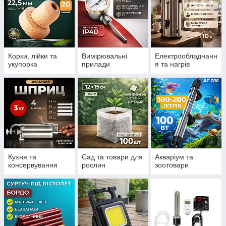
Корки, лійки та
Вимірювальні
Електрообладнанн
укупорка
прилади
я та нагрів
Кухня та
Сад та товари для
Акваріум та
консервування
рослин
зоотовари