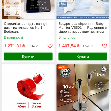
Стерилізатор-підігрівач для
Бездротова відеоняня Baby
дитячих пляшечок 9 в 1
Monitor VB601 — Радіоняня з
Bodasan:
відео та зворотним зв'язком
мультифункціональний
В наявності
В наявності
пристрій для годування
1 271,31
1 467,54
₴
₴
1 367 ₴
1 578 ₴
Купити
Купити
–7%