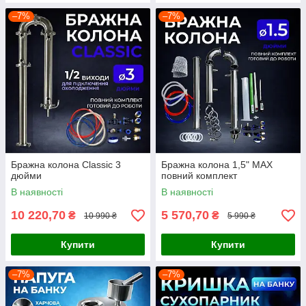
–7%
–7%
Бражна колона Classic 3
Бражна колона 1,5" MAX
дюйми
повний комплект
В наявності
В наявності
10 220,70
5 570,70
₴
₴
10 990 ₴
5 990 ₴
Купити
Купити
–7%
–7%