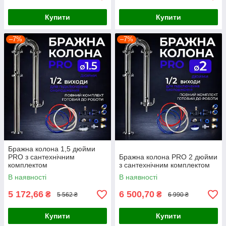
Купити
Купити
–7%
–7%
Бражна колона 1,5 дюйми
PRO з сантехнічним
Бражна колона PRO 2 дюйми
комплектом
з сантехнічним комплектом
В наявності
В наявності
5 172,66
6 500,70
₴
₴
5 562 ₴
6 990 ₴
Купити
Купити