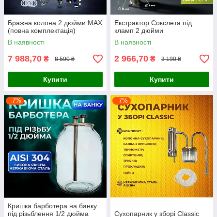
Бражна колона 2 дюйми MAX
Екстрактор Сокслета під
(повна комплектація)
кламп 2 дюйми
В наявності
В наявності
7 988,70
2 966,70
₴
₴
8 590 ₴
3 190 ₴
Купити
Купити
–7%
–7%
Кришка барботера на банку
під різьблення 1/2 дюйма
Сухопарник у зборі Classic