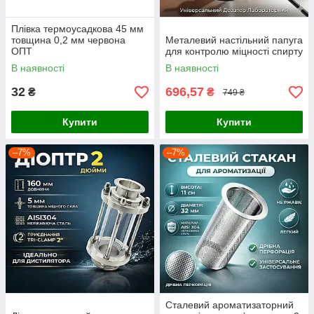
Плівка термоусадкова 45 мм
товщина 0,2 мм червона
Металевий настільний папуга
ОПТ
для контролю міцності спирту
В наявності
В наявності
32
696,57
₴
₴
749 ₴
Купити
Купити
–7%
–7%
Сталевий ароматизаторний