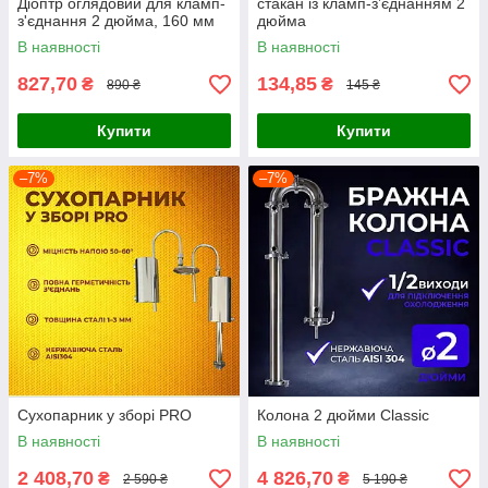
Діоптр оглядовий для кламп-
стакан із кламп-з’єднанням 2
з'єднання 2 дюйма, 160 мм
дюйма
В наявності
В наявності
827,70
134,85
₴
₴
890 ₴
145 ₴
Купити
Купити
–7%
–7%
Сухопарник у зборі PRO
Колона 2 дюйми Classic
В наявності
В наявності
2 408,70
4 826,70
₴
₴
2 590 ₴
5 190 ₴