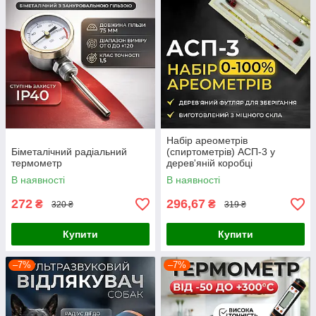
Набір ареометрів
Біметалічний радіальний
(спиртометрів) АСП-3 у
термометр
дерев'яній коробці
В наявності
В наявності
272
296,67
₴
₴
320 ₴
319 ₴
Купити
Купити
–7%
–7%