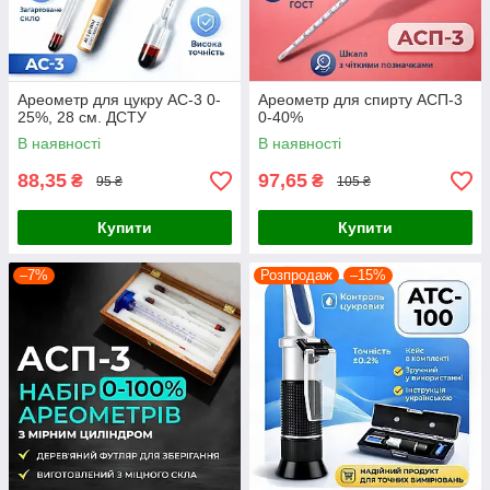
Ареометр для цукру АС-3 0-
Ареометр для спирту АСП-3
25%, 28 см. ДСТУ
0-40%
В наявності
В наявності
88,35
97,65
₴
₴
95 ₴
105 ₴
Купити
Купити
–7%
Розпродаж
–15%