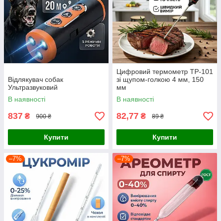
Цифровий термометр TP-101
Відлякувач собак
зі щупом-голкою 4 мм, 150
Ультразвуковий
мм
В наявності
В наявності
837
82,77
₴
₴
900 ₴
89 ₴
Купити
Купити
–7%
–7%