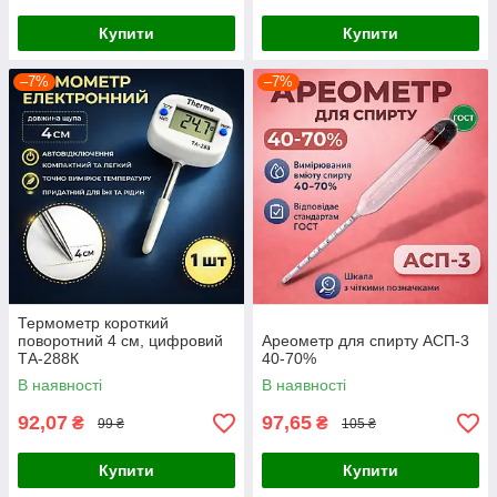
Купити
Купити
–7%
–7%
Термометр короткий
поворотний 4 см, цифровий
Ареометр для спирту АСП-3
ТА-288К
40-70%
В наявності
В наявності
92,07
97,65
₴
₴
99 ₴
105 ₴
Купити
Купити