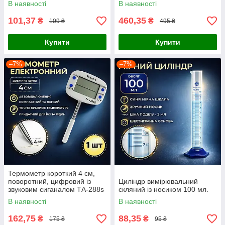
В наявності
В наявності
101,37
460,35
₴
₴
109 ₴
495 ₴
Купити
Купити
–7%
–7%
Термометр короткий 4 см,
поворотний, цифровий із
Циліндр вимірювальний
звуковим сиганалом ТА-288s
скляний із носиком 100 мл.
В наявності
В наявності
162,75
88,35
₴
₴
175 ₴
95 ₴