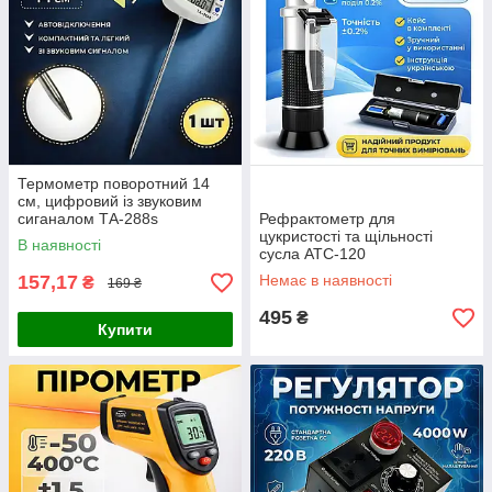
Термометр поворотний 14
см, цифровий із звуковим
сиганалом ТА-288s
Рефрактометр для
цукристості та щільності
В наявності
сусла ATC-120
157,17
Немає в наявності
₴
169 ₴
495
₴
Купити