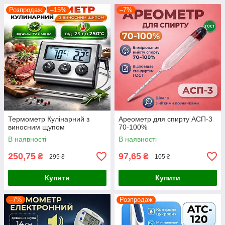
Розпродаж
–15%
–7%
Термометр Кулінарний з
Ареометр для спирту АСП-3
виносним щупом
70-100%
В наявності
В наявності
250,75
97,65
₴
₴
295 ₴
105 ₴
Купити
Купити
–7%
Розпродаж