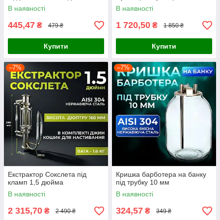
В наявності
В наявності
445,47
1 720,50
₴
₴
479 ₴
1 850 ₴
Купити
Купити
–7%
–7%
Екстрактор Сокслета під
Кришка барботера на банку
кламп 1,5 дюйма
під трубку 10 мм
В наявності
В наявності
2 315,70
324,57
₴
₴
2 490 ₴
349 ₴