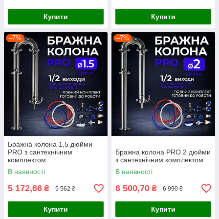
Купити
Купити
–7%
–7%
Бражна колона 1,5 дюйми
PRO з сантехнічним
Бражна колона PRO 2 дюйми
комплектом
з сантехнічним комплектом
В наявності
В наявності
5 172,66
6 500,70
₴
₴
5 562 ₴
6 990 ₴
Купити
Купити