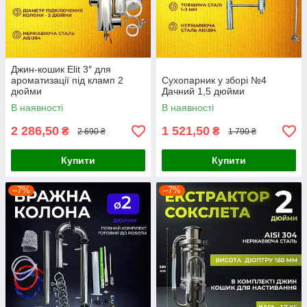
Джин-кошик Elit 3″ для
ароматизації під кламп 2
Сухопарник у зборі №4
дюйми
Дачний 1,5 дюйми
В наявності
В наявності
2 286,50
1 521,50
₴
₴
2 690 ₴
1 790 ₴
Купити
Купити
–7%
–7%