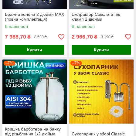
Бражна колона 2 дюйми MAX
Екстрактор Сокслета під
(повна комплектація)
кламп 2 дюйми
В наявності
В наявності
7 988,70
2 966,70
₴
₴
8 590 ₴
3 190 ₴
Купити
Купити
–7%
–7%
Кришка барботера на банку
під різьблення 1/2 дюйма
Сухопарник у зборі Classic