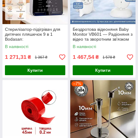
Стерилізатор-підігрівач для
Бездротова відеоняня Baby
дитячих пляшечок 9 в 1
Monitor VB601 — Радіоняня з
Bodasan:
відео та зворотним зв'язком
мультифункціональний
В наявності
В наявності
пристрій для годування
1 271,31
1 467,54
₴
₴
1 367 ₴
1 578 ₴
Купити
Купити
–7%