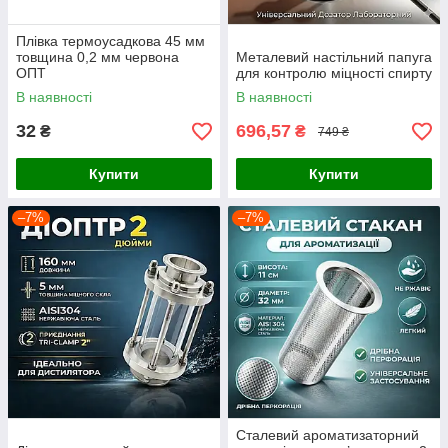
Плівка термоусадкова 45 мм
товщина 0,2 мм червона
Металевий настільний папуга
ОПТ
для контролю міцності спирту
В наявності
В наявності
32
696,57
₴
₴
749 ₴
Купити
Купити
–7%
–7%
Сталевий ароматизаторний