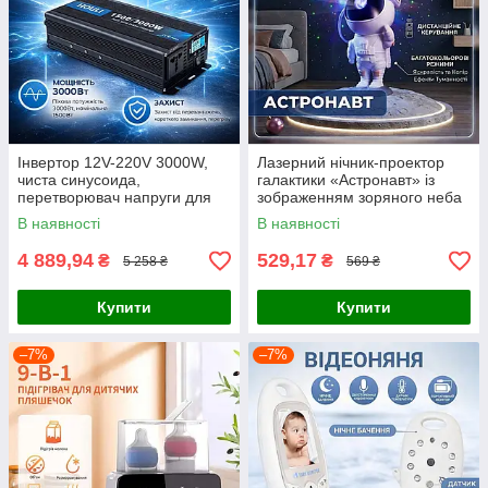
Інвертор 12V-220V 3000W,
Лазерний нічник-проектор
чиста синусоида,
галактики «Астронавт» із
перетворювач напруги для
зображенням зоряного неба
дому
та пультом дистанційного
В наявності
В наявності
керування,
4 889,94
529,17
₴
₴
5 258 ₴
569 ₴
Купити
Купити
–7%
–7%