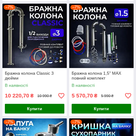
–7%
–7%
Бражна колона Classic 3
Бражна колона 1,5" MAX
дюйми
повний комплект
В наявності
В наявності
10 220,70
5 570,70
₴
₴
10 990 ₴
5 990 ₴
Купити
Купити
–7%
–7%