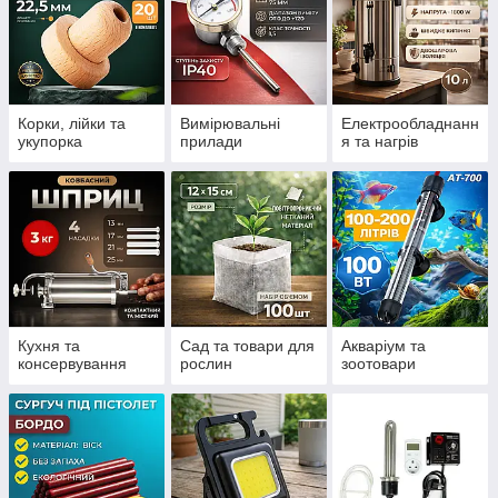
Корки, лійки та
Вимірювальні
Електрообладнанн
укупорка
прилади
я та нагрів
Кухня та
Сад та товари для
Акваріум та
консервування
рослин
зоотовари