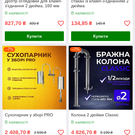
Діоптр оглядовий для кламп-
стакан із кламп-з’єднанням 2
з'єднання 2 дюйма, 160 мм
дюйма
В наявності
В наявності
827,70
134,85
₴
₴
890 ₴
145 ₴
Купити
Купити
–7%
–7%
Сухопарник у зборі PRO
Колона 2 дюйми Classic
В наявності
В наявності
2 408,70
4 826,70
₴
₴
2 590 ₴
5 190 ₴