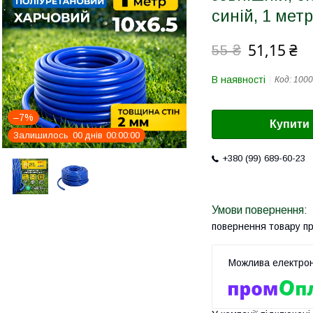
синій, 1 метр
51,15 ₴
55 ₴
В наявності
Код:
1000
–7%
Купити
Залишилось
0
0
днів
0
0
0
0
0
0
+380 (99) 689-60-23
повернення товару п