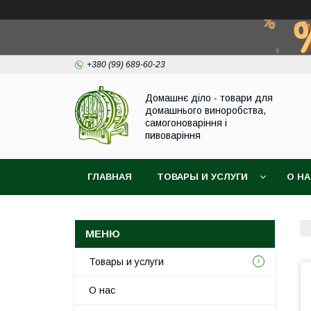
+380 (99) 689-60-23
Домашнє діло - товари для
домашнього виноробства,
самогоноваріння і
пивоваріння
ГЛАВНАЯ
ТОВАРЫ И УСЛУГИ
О Н
Товары и услуги
О нас