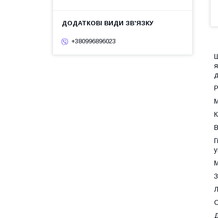
+380996896023
Ш
я
д
Р
М
К
В
Г
у
М
З
Л
С
Д