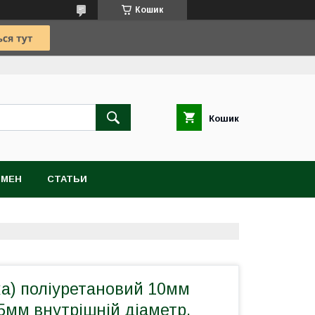
Кошик
Кошик
БМЕН
СТАТЬИ
ка) поліуретановий 10мм
.5мм внутрішній діаметр,