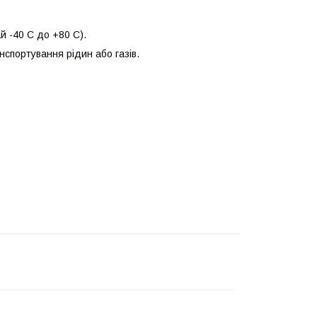
й -40 C до +80 C).
нспортування рідин або газів.