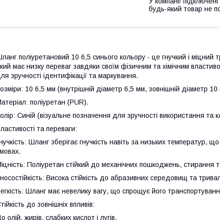
У компанії підключені
будь-який товар не п
ланг поліуретановий 10 6,5 синього кольору - це гнучкий і міцний 
кий має низку переваг завдяки своїм фізичним та хімічним властив
ля зручності ідентифікації та маркування.
озміри: 10 6,5 мм (внутрішній діаметр 6,5 мм, зовнішній діаметр 10 
атеріал: поліуретан (PUR).
олір: Синій (візуальне позначення для зручності використання та к
ластивості та переваги:
нучкість: Шланг зберігає гнучкість навіть за низьких температур, 
мовах.
іцність: Поліуретан стійкий до механічних пошкоджень, стирання т
носостійкість: Висока стійкість до абразивних середовищ та трива
егкість: Шланг має невелику вагу, що спрощує його транспортуванн
тійкість до зовнішніх впливів:
о олій, жирів, слабких кислот і лугів.