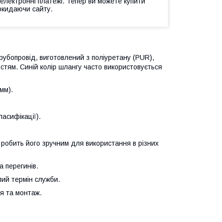
 електронні платежі. Тепер ви можете купити
окидаючи сайту.
трубопровід, виготовлений з поліуретану (PUR),
остям. Синій колір шлангу часто використовується
мм).
ласифікації).
що робить його зручним для використання в різних
а перегинів.
лий термін служби.
я та монтаж.