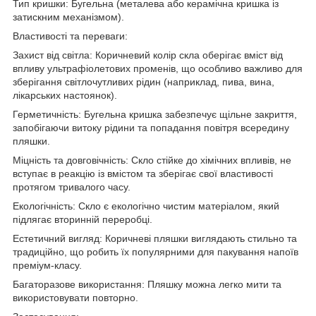
Тип кришки: Бугельна (металева або керамічна кришка із
затискним механізмом).
Властивості та переваги:
Захист від світла: Коричневий колір скла оберігає вміст від
впливу ультрафіолетових променів, що особливо важливо для
зберігання світлочутливих рідин (наприклад, пива, вина,
лікарських настоянок).
Герметичність: Бугельна кришка забезпечує щільне закриття,
запобігаючи витоку рідини та попадання повітря всередину
пляшки.
Міцність та довговічність: Скло стійке до хімічних впливів, не
вступає в реакцію із вмістом та зберігає свої властивості
протягом тривалого часу.
Екологічність: Скло є екологічно чистим матеріалом, який
підлягає вторинній переробці.
Естетичний вигляд: Коричневі пляшки виглядають стильно та
традиційно, що робить їх популярними для пакування напоїв
преміум-класу.
Багаторазове використання: Пляшку можна легко мити та
використовувати повторно.