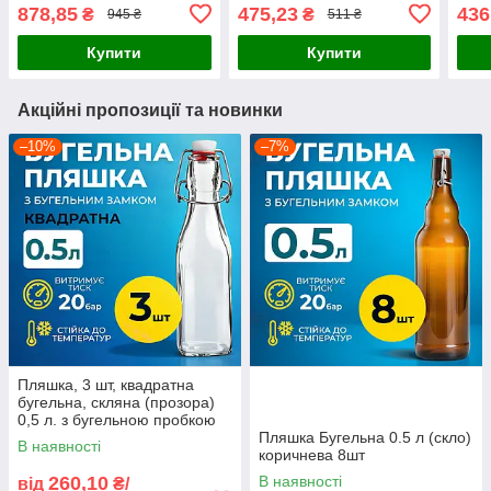
878,85
475,23
436
₴
₴
945 ₴
511 ₴
Купити
Купити
Акційні пропозиції та новинки
–10%
–7%
Пляшка, 3 шт, квадратна
бугельна, скляна (прозора)
0,5 л. з бугельною пробкою
Пляшка Бугельна 0.5 л (скло)
В наявності
коричнева 8шт
260,10
В наявності
від
₴/