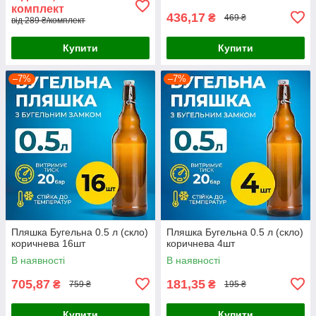
комплект
436,17
₴
469 ₴
від 289 ₴/комплект
Купити
Купити
–7%
–7%
Пляшка Бугельна 0.5 л (скло)
Пляшка Бугельна 0.5 л (скло)
коричнева 16шт
коричнева 4шт
В наявності
В наявності
705,87
181,35
₴
₴
759 ₴
195 ₴
Купити
Купити