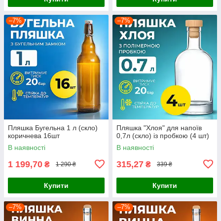
–7%
–7%
Пляшка Бугельна 1 л (скло)
Пляшка "Хлоя" для напоїв
коричнева 16шт
0,7л (скло) із пробкою (4 шт)
В наявності
В наявності
1 199,70
315,27
₴
₴
1 290 ₴
339 ₴
Купити
Купити
–7%
–7%