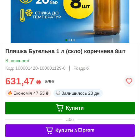
Пляшка Бугельна 1 л (скло) коричнева 8шт
В наявності
Код: 100001420-100001129-8
Роздріб
631,47
₴
679 ₴
Економія
47.53 ₴
Залишилось
23 дні
Купити
або
Купити з