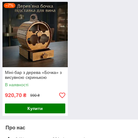
–7%
Міні-бар з дерева «Бочка» з
висувною скринькою
В наявності
920,70
₴
990 ₴
Купити
Про нас