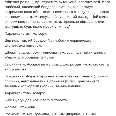
втілення розкоші, пристрасті та витонченої елегантності. Його
глибокий, насичений бордовий відтінок, що нагадує
витримане вино або оксамит вечірнього заходу сонця, надає
восковим печаткам вишуканий і урочистий вигляд. Цей колір
випромінює тепло та шляхетність, ідеально підкреслюючи
значущість будь-якого проекту чи події.
Характеристики кольору:
Відтінок: Теплий бордовий з глибоким червонувато-
фіолетовим підтоном.
Ефект: Гладка, трохи глянсова текстура після застигання, з
м'яким благородним блиском.
Сприйняття: Асоціюється з розкішшю, романтикою, силою та
вишуканістю.
Поєднання: Чудово гармонує з металевими тонами (золотий,
срібний), нейтральними відтінками (білий, кремовий) та
темними кольорами (чорний, темно-зелений).
Характеристики товару:
Тип: Сургуч для клейового пістолета.
Форма: Стрижень.
Розміри: 135 мм (довжина) х 10 мм (ширина) х 10 мм