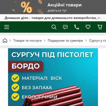
Домашнє діло - товари для домашнього виноробства, само
Товари та послуги
Подарунки та сувеніри
Сургуч у с