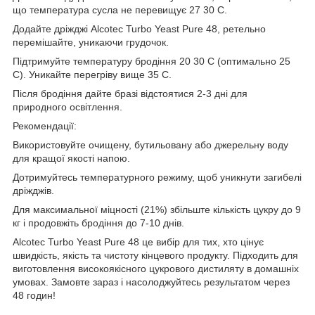
що температура сусла не перевищує 27 30 C.
Додайте дріжджі Alcotec Turbo Yeast Pure 48, ретельно
перемішайте, уникаючи грудочок.
Підтримуйте температуру бродіння 20 30 C (оптимально 25
C). Уникайте перегріву вище 35 C.
Після бродіння дайте бразі відстоятися 2-3 дні для
природного освітлення.
Рекомендації:
Використовуйте очищену, бутильовану або джерельну воду
для кращої якості напою.
Дотримуйтесь температурного режиму, щоб уникнути загибелі
дріжджів.
Для максимальної міцності (21%) збільште кількість цукру до 9
кг і продовжіть бродіння до 7-10 днів.
Alcotec Turbo Yeast Pure 48 це вибір для тих, хто цінує
швидкість, якість та чистоту кінцевого продукту. Підходить для
виготовлення високоякісного цукрового дистиляту в домашніх
умовах. Замовте зараз і насолоджуйтесь результатом через
48 годин!