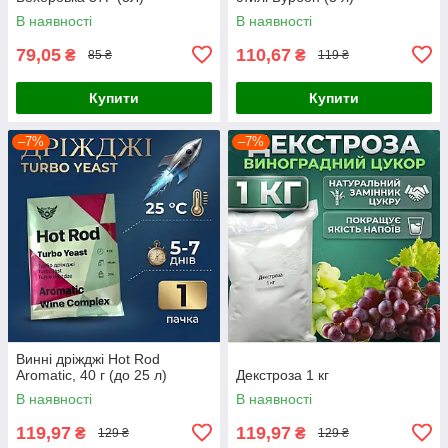
В наявності
В наявності
79,05
110,67
₴
₴
85 ₴
119 ₴
Купити
Купити
–7%
–7%
Винні дріжджі Hot Rod
Aromatic, 40 г (до 25 л)
Декстроза 1 кг
В наявності
В наявності
119,97
119,97
₴
₴
129 ₴
129 ₴