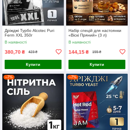
Дріжджі Турбо Alcotec Puri
Набір спецій для настоянки
Ferm XXL 350г
«Віскі Пряний» (3 л)
В наявності
В наявності
380,70
144,15
₴
₴
423 ₴
155 ₴
Купити
Купити
–7%
–7%