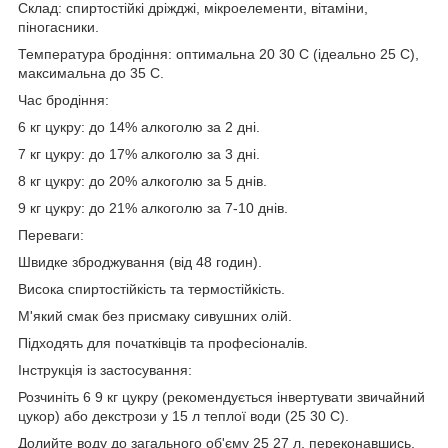
Склад: спиртостійкі дріжджі, мікроелементи, вітаміни,
піногасники.
Температура бродіння: оптимальна 20 30 C (ідеально 25 C),
максимальна до 35 C.
Час бродіння:
6 кг цукру: до 14% алкоголю за 2 дні.
7 кг цукру: до 17% алкоголю за 3 дні.
8 кг цукру: до 20% алкоголю за 5 днів.
9 кг цукру: до 21% алкоголю за 7-10 днів.
Переваги:
Швидке зброджування (від 48 годин).
Висока спиртостійкість та термостійкість.
М'який смак без присмаку сивушних олій.
Підходять для початківців та професіоналів.
Інструкція із застосування:
Розчиніть 6 9 кг цукру (рекомендується інвертувати звичайний
цукор) або декстрози у 15 л теплої води (25 30 C).
Долийте воду до загального об'єму 25 27 л, переконавшись,