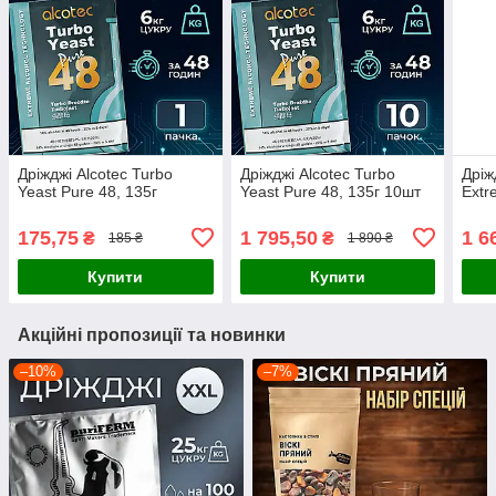
Дріжджі Alcotec Turbo
Дріжджі Alcotec Turbo
Дріж
Yeast Pure 48, 135г
Yeast Pure 48, 135г 10шт
Extr
175,75
1 795,50
1 6
₴
₴
185 ₴
1 890 ₴
Купити
Купити
Акційні пропозиції та новинки
–10%
–7%