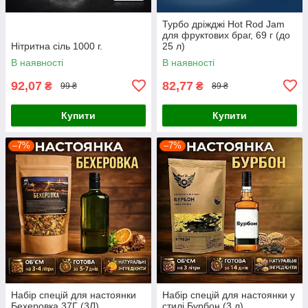
Турбо дріжджі Hot Rod Jam
для фруктових браг, 69 г (до
Нітритна сіль 1000 г.
25 л)
В наявності
В наявності
92,07
82,77
₴
₴
99 ₴
89 ₴
Купити
Купити
–7%
–7%
Набір спецій для настоянки
Набір спецій для настоянки у
Бехеровка 37Г (3Л)
стилі Бурбон (3 л)