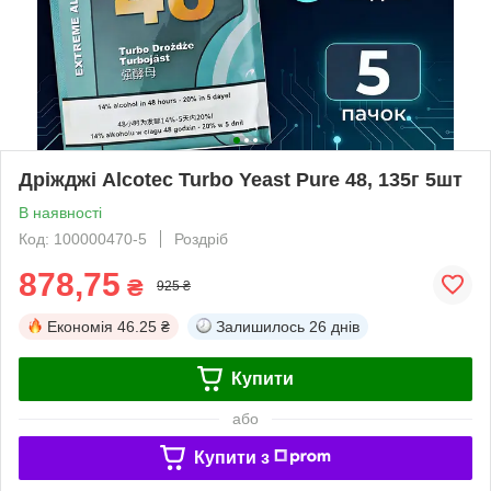
Дріжджі Alcotec Turbo Yeast Pure 48, 135г 5шт
В наявності
Код: 100000470-5
Роздріб
878,75
₴
925 ₴
Економія
46.25 ₴
Залишилось
26 днів
Купити
або
Купити з