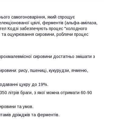
нього самогоноваріння, який спрощує
елекціонованої цвілі, ферментів (альфа-амілаза,
нгел Кодзі забезпечують процес "холодного
 та оцукрювання сировини, роблячи процес
крохмалевмісної сировини достатньо змішати з
сировини: рису, пшениці, кукурудзи, ячменю,
додаванні цукру до 19%.
-350 літрів браги, з якої можна отримати 60-90
ировини та умов.
штамів дріжджів та ферментів.