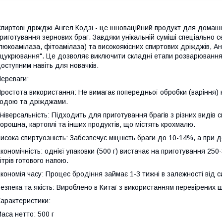
пиртові дріжджі Ангел Кодзі - це інноваційний продукт для домаш
риготування зернових браг. Завдяки унікальній суміші спеціально с
люкоамілаза, фітоамілаза) та високоякісних спиртових дріжджів, А
цукрювання". Це дозволяє виключити складні етапи розварювання
оступним навіть для новачків.
ереваги:
ростота використання: Не вимагає попередньої обробки (варіння) 
одою та дріжджами.
ніверсальність: Підходить для приготування брагів з різних видів 
орошна, картоплі та інших продуктів, що містять крохмалю.
исока спиртуозність: Забезпечує міцність браги до 10-14%, а при 
кономічність: однієї упаковки (500 г) вистачає на приготування 250
ітрів готового напою.
кономія часу: Процес бродіння займає 1-3 тижні в залежності від с
езпека та якість: Вироблено в Китаї з використанням перевірених 
арактеристики:
аса нетто: 500 г