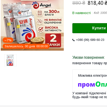
818,40 
880 ₴
В наявності
Код:
1000
Купити
+380 (99) 689-60-23
–7%
Залишилось
0
0
днів
0
0
0
0
0
0
повернення товару п
У компанії підключені
будь-який товар не п