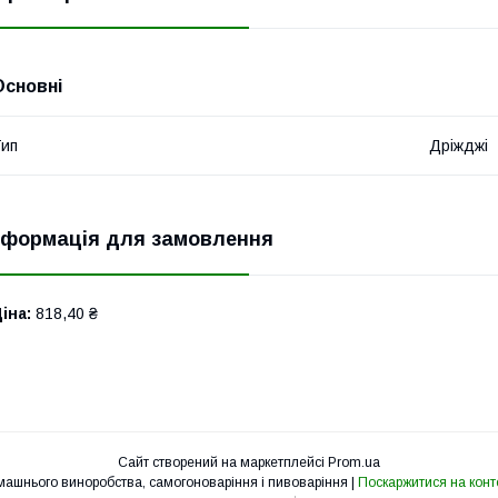
Основні
ип
Дріжджі
нформація для замовлення
іна:
818,40 ₴
Сайт створений на маркетплейсі
Prom.ua
Домашнє діло - товари для домашнього виноробства, самогоноваріння і пивоваріння |
Поскаржитися на конт