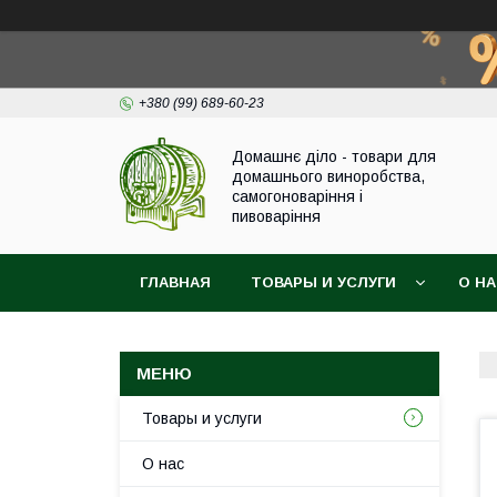
+380 (99) 689-60-23
Домашнє діло - товари для
домашнього виноробства,
самогоноваріння і
пивоваріння
ГЛАВНАЯ
ТОВАРЫ И УСЛУГИ
О Н
Товары и услуги
О нас