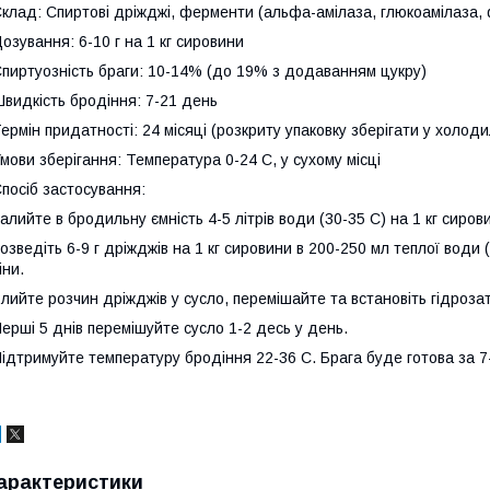
клад: Спиртові дріжджі, ферменти (альфа-амілаза, глюкоамілаза, 
озування: 6-10 г на 1 кг сировини
пиртуозність браги: 10-14% (до 19% з додаванням цукру)
видкість бродіння: 7-21 день
ермін придатності: 24 місяці (розкриту упаковку зберігати у холоди
мови зберігання: Температура 0-24 C, у сухому місці
посіб застосування:
алийте в бродильну ємність 4-5 літрів води (30-35 C) на 1 кг сиров
озведіть 6-9 г дріжджів на 1 кг сировини в 200-250 мл теплої води
іни.
лийте розчин дріжджів у сусло, перемішайте та встановіть гідроза
ерші 5 днів перемішуйте сусло 1-2 десь у день.
ідтримуйте температуру бродіння 22-36 C. Брага буде готова за 7
арактеристики