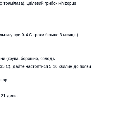
фітоамілаза), цвілевий грибок Rhizopus
льнику при 0-4 C трохи більше 3 місяців)
ини (крупа, борошно, солод).
 (35 C), дайте настоятися 5-10 хвилин до появи
твор.
-21 день.