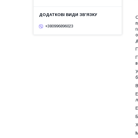
С
п
+380996896023
г
о
д
П
П
в
У
б
В
Е
л
Е
Б
Х
М