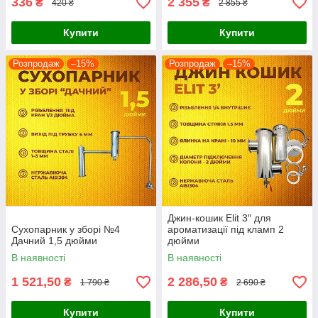
336
2 355
₴
₴
420 ₴
2 855 ₴
Купити
Купити
Розпродаж
–15%
Розпродаж
–15%
Джин-кошик Elit 3″ для
Сухопарник у зборі №4
ароматизації під кламп 2
Дачний 1,5 дюйми
дюйми
В наявності
В наявності
1 521,50
2 286,50
₴
₴
1 790 ₴
2 690 ₴
Купити
Купити