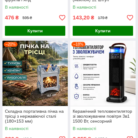
В наявності
В наявності
476
143,20
₴
₴
595 ₴
179 ₴
Купити
Купити
–20%
–18%
Складна портативна пічка на
Керамічний тепловентилятор
трісці з нержавіючої сталі
зі зволожувачем повітря 3в1
(180×153 мм)
1500 Вт, сенсорний
підлоговий обігрівач з
В наявності
В наявності
дисплеєм та ефектом
полум’я