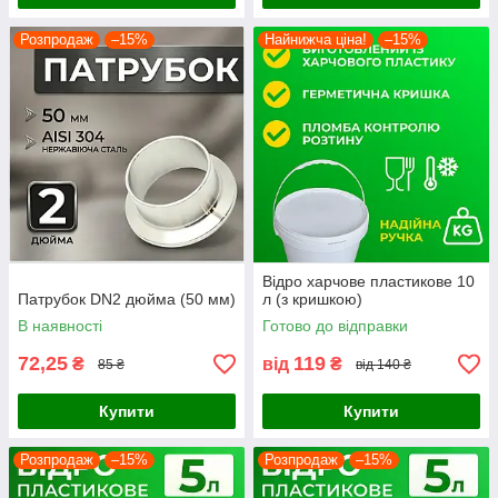
Розпродаж
–15%
Найнижча ціна!
–15%
Відро харчове пластикове 10
Патрубок DN2 дюйма (50 мм)
л (з кришкою)
В наявності
Готово до відправки
72,25
119
₴
від
₴
85 ₴
від 140 ₴
Купити
Купити
Розпродаж
–15%
Розпродаж
–15%