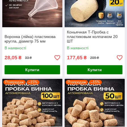
Коньячная Т-Пробка с
Воронка (лійка) пластикова
пластиковым колпачком 20
кругла, діаметр 75 мм
ШТ
В наявності
В наявності
28,05
177,65
₴
₴
33 ₴
209 ₴
Купити
Купити
Розпродаж
–15%
Розпродаж
–15%