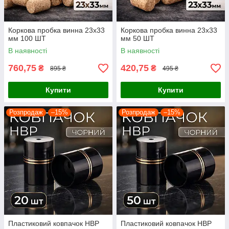
Коркова пробка винна 23х33
Коркова пробка винна 23х33
мм 100 ШТ
мм 50 ШТ
В наявності
В наявності
760,75
420,75
₴
₴
895 ₴
495 ₴
Купити
Купити
Розпродаж
–15%
Розпродаж
–15%
Пластиковий ковпачок НВР
Пластиковий ковпачок НВР