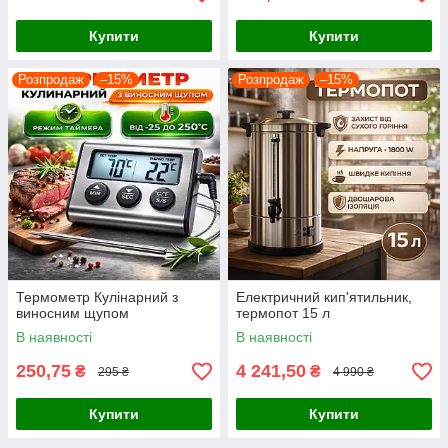
Купити
Купити
Розпродаж
–15%
Розпродаж
–15%
Термометр Кулінарний з
Електричний кип'ятильник,
виносним щупом
термопот 15 л
В наявності
В наявності
250,75
4 241,50
₴
₴
295 ₴
4 990 ₴
Купити
Купити