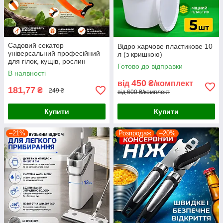
Садовий секатор
Відро харчове пластикове 10
універсальний професійний
л (з кришкою)
для гілок, кущів, рослин
Готово до відправки
В наявності
450
від
₴/комплект
181,77
₴
249 ₴
від 600 ₴/комплект
Купити
Купити
–21%
Розпродаж
–20%