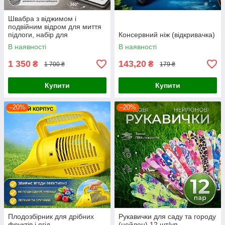
Швабра з віджимом і
подвійним відром для миття
підлоги, набір для
Консервний ніж (відкривачка)
прибирання з мікрофіброю
В наявності
В наявності
та поворотною насадкою
1 350
143,20
₴
₴
1 700 ₴
179 ₴
Купити
Купити
–20%
–20%
Плодозбірник для дрібних
Рукавички для саду та городу
фруктів і ягід
(нейлон) 12 шт/уп